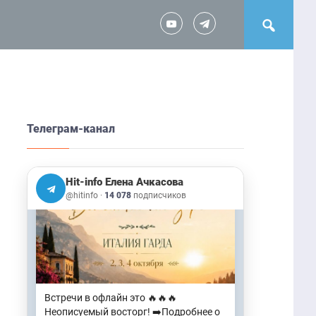
следующем эфире! 🌟Если интересна
2 Авг, 14:38
Трилогия "РАСПАД"…
🎧Аудиозапись эфира: Почему жизнь
выглядит ответом на твои действия
2 Авг, 14:48
➡️Самая незаметная мысль не та,
которая приходит. А та, которая
Телеграм-канал
никогда не воспринимается как
мысль: «Это происходит со мной».
4 Авг, 15:42
Hit-info Елена Ачкасова
@hitinfo
·
14 078
подписчиков
Встречи в офлайн это 🔥🔥🔥
Неописуемый восторг! ➡️Подробнее о