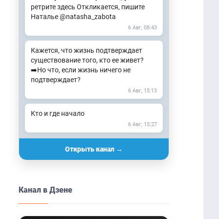
ретрите здесь Откликается, пишите
Наталье @natasha_zabota
6 Авг, 08:43
Кажется, что жизнь подтверждает
существование того, кто ее живет?
➡️Но что, если жизнь ничего не
подтверждает?
6 Авг, 15:13
Кто и где начало
6 Авг, 15:27
Открыть канал →
Канал в Дзене