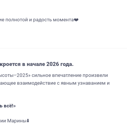
ие полнотой и радость момента❤️
ест июля
Дайджест июня
роется в начале 2026 года.
высоты–2025» сильное впечатление произвели
ясающее взаимодействие с явным узнаванием и
ь всё!»
гии Марины⬇️