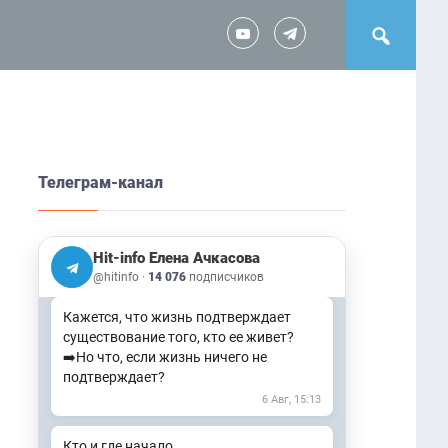
Телеграм-канал
Встречи в офлайн это 🔥🔥🔥
Неописуемый восторг! ➡️Подробнее о
ретрите здесь Откликается, пишите
Наталье @natasha_zabota
Hit-info Елена Ачкасова
6 Авг, 08:43
@hitinfo
·
14 076
подписчиков
Кажется, что жизнь подтверждает
существование того, кто ее живет?
➡️Но что, если жизнь ничего не
подтверждает?
6 Авг, 15:13
Кто и где начало