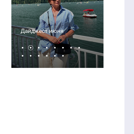
Дайджест мая
Да