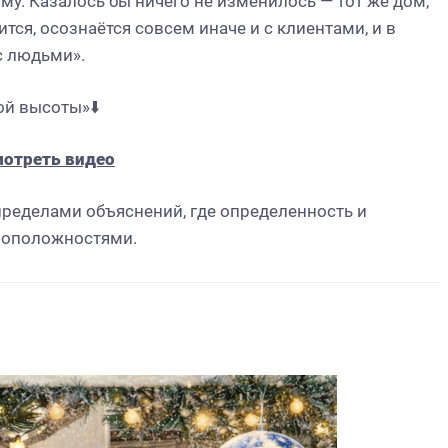
му. Казалось бы ничего не изменилось — тот же дом,
ится, осознаётся совсем иначе и с клиентами, и в
с людьми».
ой высоты»⬇️
отреть видео
 пределами объяснений, где определенность и
воположностями.