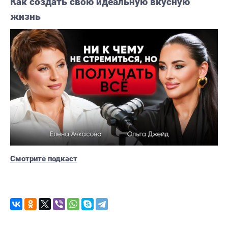
Как создать свою идеальную вкусную
жизнь
🎧Аудиозапись эфира: Почему жизнь
выглядит ответом на твои действия
2 Авг, 14:48
Смотрите подкаст
➡️Самая незаметная мысль не та, которая
приходит. А та, которая никогда не
воспринимается как мысль: «Это
происходит со мной».
4 Авг, 15:42