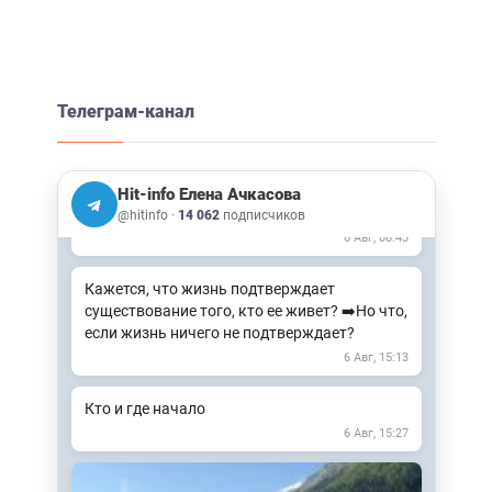
Телеграм-канал
Встречи в офлайн это 🔥🔥🔥 Неописуемый
восторг! ➡️Подробнее о ретрите здесь
Откликается, пишите Наталье
Hit-info Елена Ачкасова
@natasha_zabota
@hitinfo
·
14 062
подписчиков
6 Авг, 08:43
Кажется, что жизнь подтверждает
существование того, кто ее живет? ➡️Но что,
если жизнь ничего не подтверждает?
6 Авг, 15:13
Кто и где начало
6 Авг, 15:27