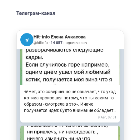
Телеграм-канал
Не могу не показать вам эту красоту!
Арзыз. Подъем на Софийские озера.
8 Авг, 10:50
Hit-info Елена Ачкасова
@hitinfo
·
14 057
подписчиков
💎Нет, это совершенно не означает, что уход
котика произошел потому, что ты каким-то
образом «смотрела в это». Иначе
получается идея: будто внимание обладает
силой производить…
9 Авг, 07:51