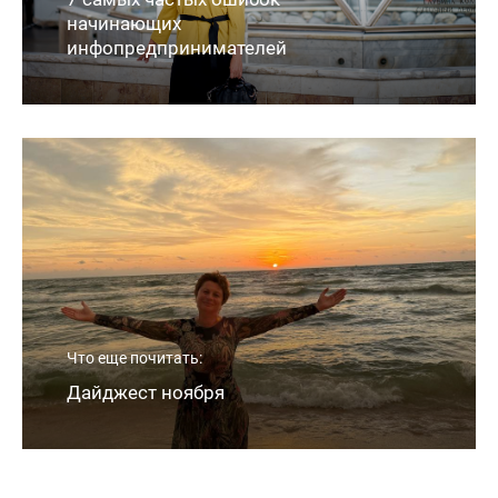
начинающих
инфопредпринимателей
🎧Аудиозапись эфира: Почему жизнь
выглядит ответом на твои действия
2 Авг, 14:48
➡️Самая незаметная мысль не та, которая
приходит. А та, которая никогда не
воспринимается как мысль: «Это
Что еще почитать:
происходит со мной».
4 Авг, 15:42
Дайджест ноября