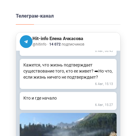
Телеграм-канал
Встречи в офлайн это 🔥🔥🔥 Неописуемый
восторг! ➡️Подробнее о ретрите здесь
Откликается, пишите Наталье
Hit-info Елена Ачкасова
@natasha_zabota
@hitinfo
·
14 072
подписчиков
6 Авг, 08:43
Кажется, что жизнь подтверждает
существование того, кто ее живет? ➡️Но что,
если жизнь ничего не подтверждает?
6 Авг, 15:13
Кто и где начало
6 Авг, 15:27