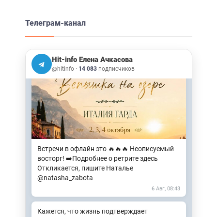
➡️Самая незаметная мысль не та, которая
Телеграм-канал
приходит. А та, которая никогда не
воспринимается как мысль: «Это
происходит со мной».
Hit-info Елена Ачкасова
4 Авг, 15:42
@hitinfo
·
14 083
подписчиков
Встречи в офлайн это 🔥🔥🔥 Неописуемый
восторг! ➡️Подробнее о ретрите здесь
Откликается, пишите Наталье
@natasha_zabota
6 Авг, 08:43
Кажется, что жизнь подтверждает