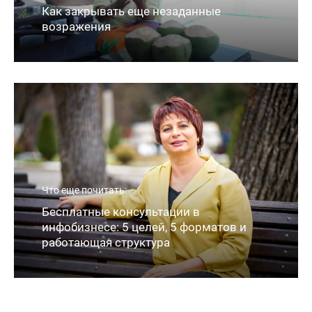
Как закрывать еще незаданные
возражения
Запись эфира: Почему жизнь выглядит
Что еще почитать:
ответом на твои действия? ➡️Пишите под
Бесплатные консультации в
этим постом, что узнается и участвуйте в
инфобизнесе: 5 целей, 5 форматов и
розыгрыше на следующем эфире! 🌟Если
работающая структура
интересна Трилогия "РАСПАД"…
2 Авг, 14:38
🎧Аудиозапись эфира: Почему жизнь
выглядит ответом на твои действия
2 Авг, 14:48