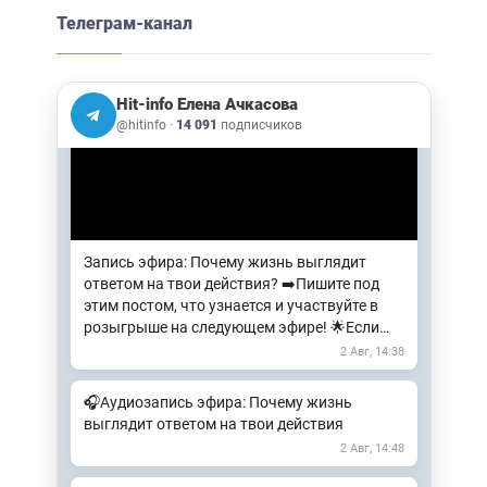
🔔 Через 15 минут начинаем Доступ на
Телеграм-канал
встречу ➡ ВХОД
2 Авг, 12:45
Hit-info Елена Ачкасова
@hitinfo
·
14 091
подписчиков
Запись эфира: Почему жизнь выглядит
ответом на твои действия? ➡️Пишите под
этим постом, что узнается и участвуйте в
розыгрыше на следующем эфире! 🌟Если
интересна Трилогия "РАСПАД"…
2 Авг, 14:38
🎧Аудиозапись эфира: Почему жизнь
выглядит ответом на твои действия
2 Авг, 14:48