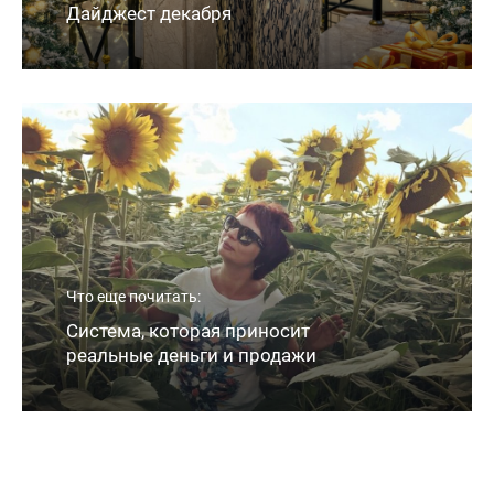
Дайджест декабря
Новое видео в Telegram-канале
Что еще почитать:
2 Авг, 09:55
Система, которая приносит
реальные деньги и продажи
😌😌😚😛 в 1️⃣6️⃣Мск СЕГОДНЯ «Почему
жизнь выглядит ответом на твои
действия?» Ссылка будет здесь за 15 мин до
эфира Комментарии во время эфира пишите
только под этим постом 👇👇 До…
2 Авг, 09:57