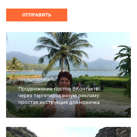
Что еще почитать:
Продвижение постов ВКонтакте
➡️Самая незаметная мысль не та, которая
через таргетированную рекламу:
приходит. А та, которая никогда не
воспринимается как мысль: «Это
простая инструкция для новичка
происходит со мной».
4 Авг, 15:42