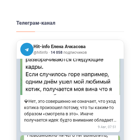
Телеграм-канал
Не могу не показать вам эту красоту!
Арзыз. Подъем на Софийские озера.
8 Авг, 10:50
Hit-info Елена Ачкасова
@hitinfo
·
14 058
подписчиков
💎Нет, это совершенно не означает, что уход
котика произошел потому, что ты каким-то
образом «смотрела в это». Иначе
получается идея: будто внимание обладает
силой производить…
9 Авг, 07:51