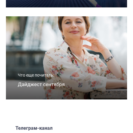
Запись эфира: Почему жизнь выглядит
ответом на твои действия? ➡️Пишите под
этим постом, что узнается и участвуйте в
Что еще почитать:
розыгрыше на следующем эфире! 🌟Если
Дайджест сентября
интересна Трилогия "РАСПАД"…
2 Авг, 14:38
🎧Аудиозапись эфира: Почему жизнь
выглядит ответом на твои действия
2 Авг, 14:48
➡️Самая незаметная мысль не та, которая
Телеграм-канал
приходит. А та, которая никогда не