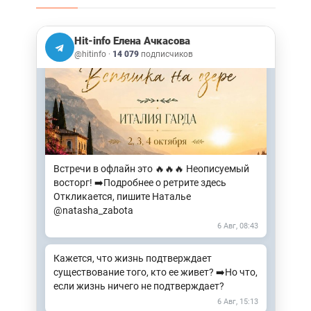
воспринимается как мысль: «Это
происходит со мной».
Hit-info Елена Ачкасова
4 Авг, 15:42
@hitinfo
·
14 079
подписчиков
Встречи в офлайн это 🔥🔥🔥 Неописуемый
восторг! ➡️Подробнее о ретрите здесь
Откликается, пишите Наталье
@natasha_zabota
6 Авг, 08:43
Кажется, что жизнь подтверждает
существование того, кто ее живет? ➡️Но что,
если жизнь ничего не подтверждает?
6 Авг, 15:13