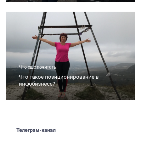
😌😌😚😛 в 1️⃣6️⃣Мск СЕГОДНЯ «Почему
жизнь выглядит ответом на твои
действия?» Ссылка будет здесь за 15 мин до
эфира Комментарии во время эфира пишите
только под этим постом 👇👇 До…
2 Авг, 09:57
🔔 Через 15 минут начинаем Доступ на
встречу ➡ ВХОД
2 Авг, 12:45
Что еще почитать:
Что такое позиционирование в
инфобизнесе?
Запись эфира: Почему жизнь выглядит
ответом на твои действия? ➡️Пишите под
этим постом, что узнается и участвуйте в
Телеграм-канал
розыгрыше на следующем эфире! 🌟Если
интересна Трилогия "РАСПАД"…