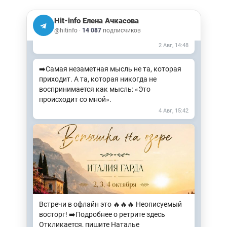
2 Авг, 14:38
Hit-info Елена Ачкасова
🎧Аудиозапись эфира: Почему жизнь
@hitinfo
·
14 087
подписчиков
выглядит ответом на твои действия
2 Авг, 14:48
➡️Самая незаметная мысль не та, которая
приходит. А та, которая никогда не
воспринимается как мысль: «Это
происходит со мной».
4 Авг, 15:42
Встречи в офлайн это 🔥🔥🔥 Неописуемый
восторг! ➡️Подробнее о ретрите здесь
Откликается, пишите Наталье