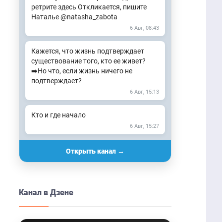
ретрите здесь Откликается, пишите
Наталье @natasha_zabota
6 Авг, 08:43
Кажется, что жизнь подтверждает
существование того, кто ее живет?
➡️Но что, если жизнь ничего не
подтверждает?
6 Авг, 15:13
Кто и где начало
6 Авг, 15:27
Открыть канал →
Канал в Дзене