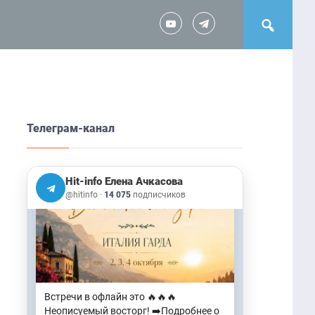
следующем эфире! 🌟Если интересна
2 Авг, 14:38
Трилогия "РАСПАД"…
🎧Аудиозапись эфира: Почему жизнь
выглядит ответом на твои действия
2 Авг, 14:48
➡️Самая незаметная мысль не та,
которая приходит. А та, которая
Телеграм-канал
никогда не воспринимается как
мысль: «Это происходит со мной».
4 Авг, 15:42
Hit-info Елена Ачкасова
@hitinfo
·
14 075
подписчиков
Встречи в офлайн это 🔥🔥🔥
Неописуемый восторг! ➡️Подробнее о