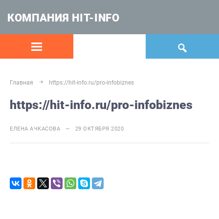
КОМПАНИЯ HIT-INFO
Главная
https://hit-info.ru/pro-infobiznes
https://hit-info.ru/pro-infobiznes
ЕЛЕНА АЧКАСОВА — 29 ОКТЯБРЯ 2020
Запись эфира: Почему жизнь выглядит
ответом на твои действия? ➡️Пишите под
этим постом, что узнается и участвуйте в
розыгрыше на следующем эфире! 🌟Если
интересна Трилогия "РАСПАД"…
2 Авг, 14:38
🎧Аудиозапись эфира: Почему жизнь
выглядит ответом на твои действия