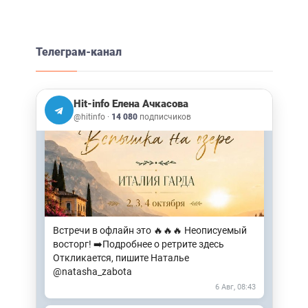
2 Авг, 14:48
➡️Самая незаметная мысль не та, которая
Телеграм-канал
приходит. А та, которая никогда не
воспринимается как мысль: «Это
происходит со мной».
Hit-info Елена Ачкасова
4 Авг, 15:42
@hitinfo
·
14 080
подписчиков
Встречи в офлайн это 🔥🔥🔥 Неописуемый
восторг! ➡️Подробнее о ретрите здесь
Откликается, пишите Наталье
@natasha_zabota
6 Авг, 08:43